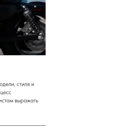
одели, стиля и
оцесс
листам выражать