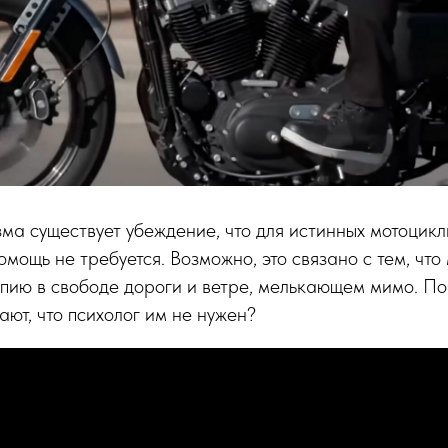
ма существует убеждение, что для истинных мотоцикл
омощь не требуется. Возможно, это связано с тем, что
пию в свободе дороги и ветре, мелькающем мимо. По
ают, что психолог им не нужен?