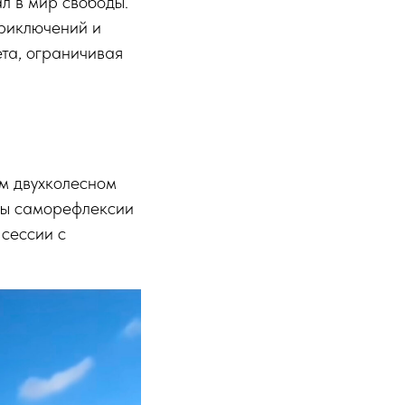
л в мир свободы.
приключений и
та, ограничивая
ем двухколесном
нты саморефлексии
 сессии с