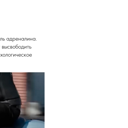
йль адреналина.
т высвободить
ихологическое