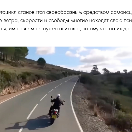
отоцикл становится своеобразным средством самоисц
е ветра, скорости и свободы многие находят свою пс
ся, им совсем не нужен психолог, потому что на их до