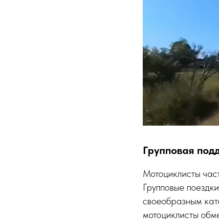
Групповая под
Мотоциклисты част
Групповые поездк
своеобразным ката
мотоциклисты обме